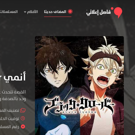
المضاف حديثا
الأفلام
المسلسلات
أنمي Black Clover
القصة تتحدث ع
وجد بالصدفة ورقة برسيم جريمويري نادرة 
تصنيف الم
توقيت الحلقات : 
رقم المسلسل :