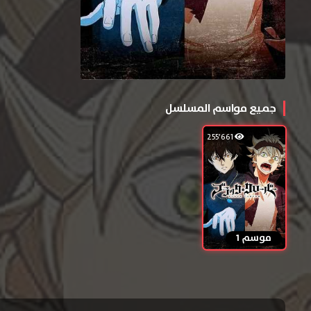
جميع مواسم المسلسل
255٬661
موسم 1