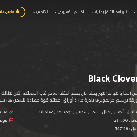
فاصل بل
البرامج التلفزيونية
القسم الاسيوي
الأنمي
ن أستا و هو مراهق يحلم بأن يصبح أعظم ساحر في المملكة، لكن هنالك م
من 5 أوراق أعطته قوة مضادة للسحر، هل سيتمكن بطلنا من أن يستخدم السحر رغم أنه لا يملكه؟.
سلسل :
أكشن
,
خيال
,
سحر
,
شونين
,
كوميدي
,
مغامرات
مستو
24:00د
موعد ا
 #54713