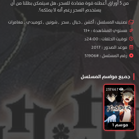
من 5 أوراق أعطته قوة مضادة للسحر، هل سيتمكن بطلنا من أن
يستخدم السحر رغم أنه لا يملكه؟.
تصنيف المسلسل :
أكشن
,
خيال
,
سحر
,
شونين
,
كوميدي
,
مغامرات
مستوي المشاهدة :
+13
توقيت الحلقات : 24:00د
موعد الصدور : 2017
رقم المسلسل : #51906
جميع مواسم المسلسل
255٬667
موسم 1