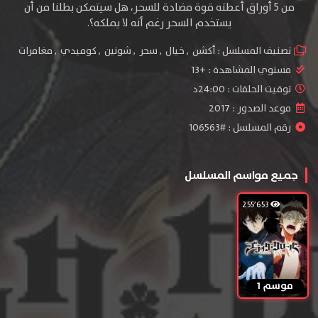
من 5 أوراق أعطته قوة مضادة للسحر، هل سيتمكن بطلنا من أن
يستخدم السحر رغم أنه لا يملكه؟.
تصنيف المسلسل :
أكشن
,
خيال
,
سحر
,
شونين
,
كوميدي
,
مغامرات
مستوي المشاهدة :
+13
توقيت الحلقات : 24:00د
موعد الصدور : 2017
رقم المسلسل : #106563
جميع مواسم المسلسل
255٬653
موسم 1