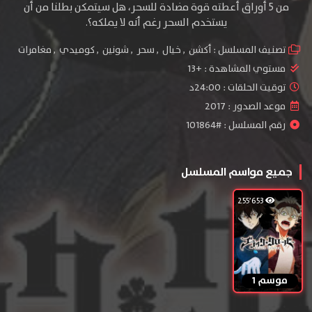
من 5 أوراق أعطته قوة مضادة للسحر، هل سيتمكن بطلنا من أن
يستخدم السحر رغم أنه لا يملكه؟.
تصنيف المسلسل :
أكشن
,
خيال
,
سحر
,
شونين
,
كوميدي
,
مغامرات
مستوي المشاهدة :
+13
توقيت الحلقات : 24:00د
موعد الصدور : 2017
رقم المسلسل : #101864
جميع مواسم المسلسل
255٬653
موسم 1