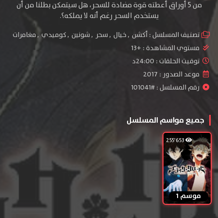
من 5 أوراق أعطته قوة مضادة للسحر، هل سيتمكن بطلنا من أن
يستخدم السحر رغم أنه لا يملكه؟.
تصنيف المسلسل :
أكشن
,
خيال
,
سحر
,
شونين
,
كوميدي
,
مغامرات
مستوي المشاهدة :
+13
توقيت الحلقات : 24:00د
موعد الصدور : 2017
رقم المسلسل : #101041
جميع مواسم المسلسل
255٬653
موسم 1