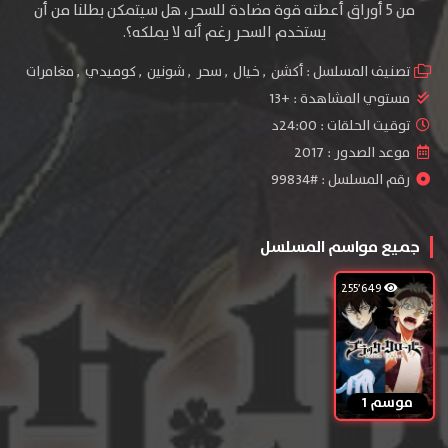
من 5 أوراق أعطته قوة مضادة للسحر، هل سيتمكن بطلنا من أن
يستخدم السحر رغم أنه لا يملكه؟.
تصنيف المسلسل :
أكشن
,
خيال
,
سحر
,
شونين
,
كوميدي
,
مغامرات
مستوي المشاهدة :
+13
توقيت الحلقات : 24:00د
موعد الصدور : 2017
رقم المسلسل : #99834
جميع مواسم المسلسل
255٬649
موسم 1