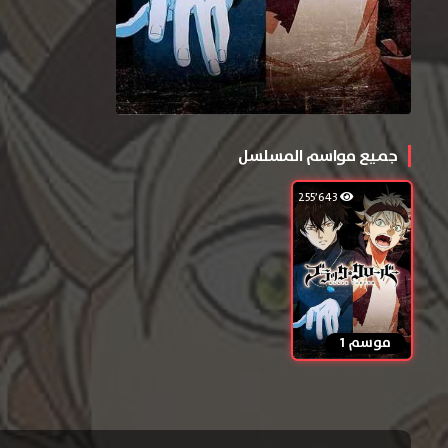
جميع مواسم المسلسل
255٬643
موسم 1