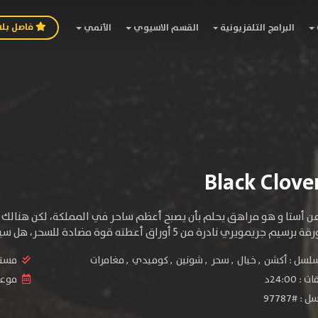
فاصل بل
البرامج التلفزيونية
القسم الاسيوي
الأنمي
ن أستا و هو مراهق يحلم بأن يصبح أعظم ساحر في المملكة، لكن هنالك م
من 5 أوراق أعطته قوة مضادة للسحر، هل سيتمكن بطلنا من أن يستخدم السحر رغم أنه لا يملكه؟.
سلسل :
أكشن
,
خيال
,
سحر
,
شونين
,
كوميدي
,
مغامرات
مستو
24:00د
موعد ا
 #97787