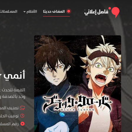
المضاف حديثا
الأفلام
المسلسلات
أنمي Black Clover
القصة تتحدث ع
وجد بالصدفة ورقة برسيم جريمويري نادرة 
تصنيف الم
توقيت الحلقات : 
رقم المسلسل :