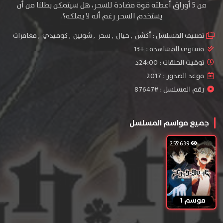
من 5 أوراق أعطته قوة مضادة للسحر، هل سيتمكن بطلنا من أن
يستخدم السحر رغم أنه لا يملكه؟.
تصنيف المسلسل :
أكشن
,
خيال
,
سحر
,
شونين
,
كوميدي
,
مغامرات
مستوي المشاهدة :
+13
توقيت الحلقات : 24:00د
موعد الصدور : 2017
رقم المسلسل : #87647
جميع مواسم المسلسل
255٬639
موسم 1