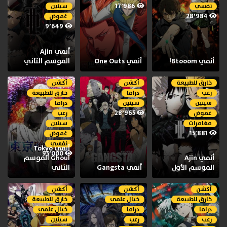
17٬986
نفسي
سينين
28٬984
غموض
9٬649
أنمي Ajin
أنمي Btooom!
أنمي One Outs
الموسم الثاني
خارق للطبيعة
أكشن
أكشن
رعب
دراما
خارق للطبيعة
سينين
سينين
دراما
28٬965
غموض
رعب
مغامرات
سينين
15٬881
غموض
نفسي
أنمي Tokyo
95٬000
أنمي Ajin
Ghoul الموسم
الموسم الأول
أنمي Gangsta
الثاني
أكشن
أكشن
أكشن
خارق للطبيعة
خيال علمي
خارق للطبيعة
دراما
دراما
خيال علمي
رعب
رعب
سينين