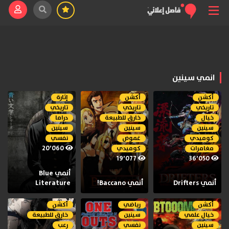
انمي سينين
أكشن
أكشن
إثارة
تاريخي
تاريخي
تاريخي
خيال
خارق للطبيعة
دراما
سينين
سينين
سينين
كوميدي
غموض
نفسي
20٬060
مغامرات
كوميدي
19٬077
36٬050
أنمي Blue
أنمي Drifters
أنمي Baccano!
Literature
أكشن
رياضي
أكشن
خيال علمي
سينين
خارق للطبيعة
سينين
نفسي
رعب