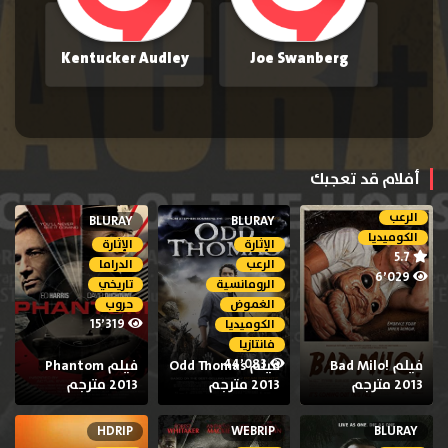
Kentucker Audley
Joe Swanberg
أفلام قد تعجبك
الرعب
BLURAY
BLURAY
الكوميديا
الإثارة
الإثارة
5.7
الرعب
الدراما
6٬029
الرومانسية
تاريخي
الغموض
حروب
15٬319
الكوميديا
فانتازيا
44٬083
فيلم Bad Milo!
فيلم Odd Thomas
فيلم Phantom
2013 مترجم
2013 مترجم
2013 مترجم
HDRIP
WEBRIP
BLURAY