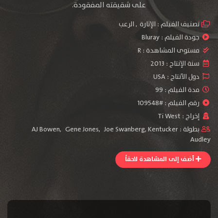
على شقيقته المفقودة.
تصنيف الفيلم :
الإثارة
,
الرعب
جودة الفيلم :
Bluray
مستوى المشاهدة :
R
سنة الإنتاج :
2013
دول الأنتاج :
USA
مدة الفيلم : 99
رقم الفيلم : #109548
إخراج :
Ti West
بطولة :
Kentucker
,
Joe Swanberg
,
Gene Jones
,
AJ Bowen
Audley
أضف إلى المشاهدة لاحقاً