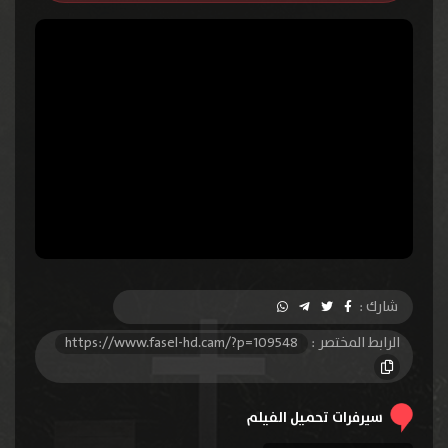
شارك :
الرابط المختصر :
https://www.fasel-hd.cam/?p=109548
سيرفرات تحميل الفيلم