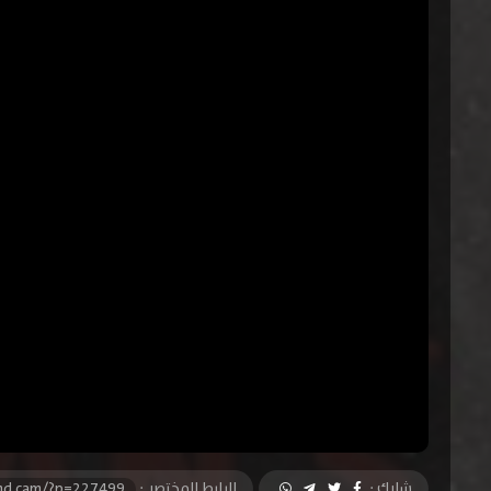
شارك :
الرابط المختصر :
-hd.cam/?p=227499