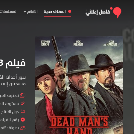
المضاف حديثا
الأفلام
المسلسلات
فيلم Dead Man’s Hand 2023 مترجم
تدور أحداث الف
منسحبين إلى ط
تصنيف الفي
مستوى الم
دول الأنتاج 
رقم الفيلم : #99
بطولة :
koff