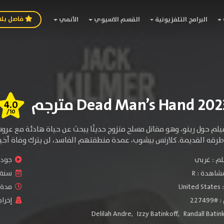
فاصل بل
البرامج التلفزيونية
القسم الاسيوي
الأنمي
4.0
/10
يلم حول رينو، وهو مقاتل مسلح متزوج حديثًا يبحث عن حياة هادئة مع عرو
رقه القديمة. كلارنس بيشوب، عمدة منطقتهم الفاسد، لن يترك وفاة أخيه
لم :
غربي
جودة 
شاهدة :
R
سنة ا
:
United States
مدة ال
2274
إخراج
Delilah Andre
,
Izzy Batinkoff
,
Randall Batin