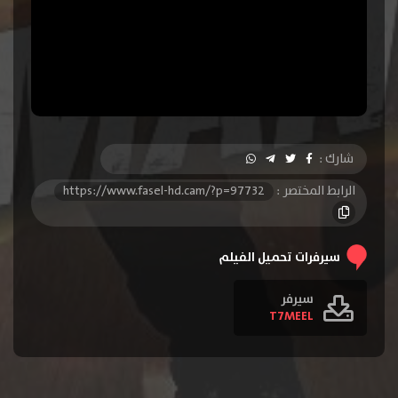
شارك :
الرابط المختصر :
https://www.fasel-hd.cam/?p=97732
سيرفرات تحميل الفيلم
سيرفر
T7MEEL