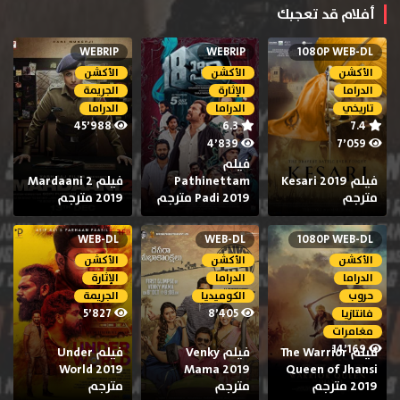
أفلام قد تعجبك
WEBRIP
WEBRIP
1080P WEB-DL
الأكشن
الأكشن
الأكشن
الدراما
الإثارة
الجريمة
تاريخي
الدراما
الدراما
45٬988
6.3
7.4
4٬839
7٬059
فيلم
فيلم Kesari 2019
Pathinettam
فيلم Mardaani 2
مترجم
Padi 2019 مترجم
2019 مترجم
WEB-DL
WEB-DL
1080P WEB-DL
الأكشن
الأكشن
الأكشن
الدراما
الدراما
الإثارة
حروب
الكوميديا
الجريمة
5٬827
8٬405
فانتازيا
مغامرات
14٬169
فيلم The Warrior
فيلم Venky
فيلم Under
World 2019
Mama 2019
Queen of Jhansi
2019 مترجم
مترجم
مترجم