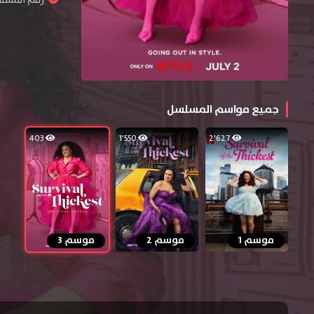
رقم المسلسل : 
جميع مواسم المسلسل
403
1٬550
2٬627
موسم 1
موسم 2
موسم 3