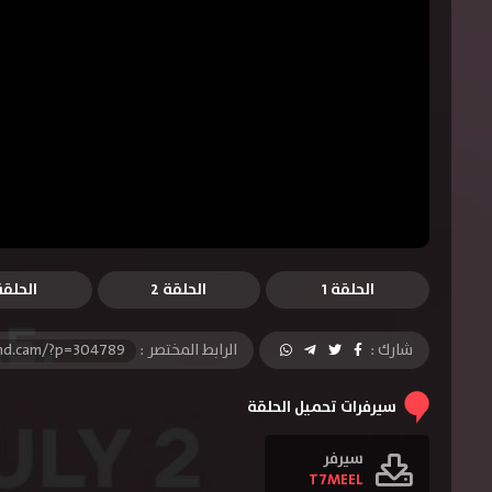
الحلقة 1
الحلقة 2
الحلقة 
شارك :
الرابط المختصر :
-hd.cam/?p=304789
سيرفرات تحميل الحلقة
سيرفر
T7MEEL