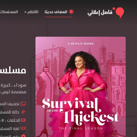
المضاف حديثا
الأفلام
المسلسلات
مسلسل Survival of the Thickest ال
سوداء ، كبيرة
مصممة ليس فقط
تصنيف الم
حالة المسل
الحلقات : 8 حلقة
لغة المسلسل : sh