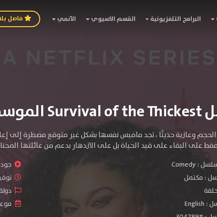
فاصل بل
البرامج التلفزيونية
القسم الاسيوي
الأنمي
موسم الثالث
 الحجم وعازبة حديثًا ، تجد مافيس نفسها بشكل غير متوقع مضطرة إلى إعاد
 على البقاء على قيد الحياة بل على الازدهار بدعم من عائلتها المختار
سلسل :
Comedy
جودة 
سل :
مكتمل
توقيت 
دولة 
Engli
موعد ا