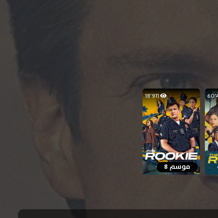
18٬911
موسم 8