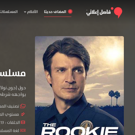
المضاف حديثا
الأفلام
المسلسلات
مسلسل The Rookie الموس
حول (جون نولان
يواجهه شرطي 
تصنيف الم
مستوي الم
الحلقات : 13 حلقة
لغة المسلسل