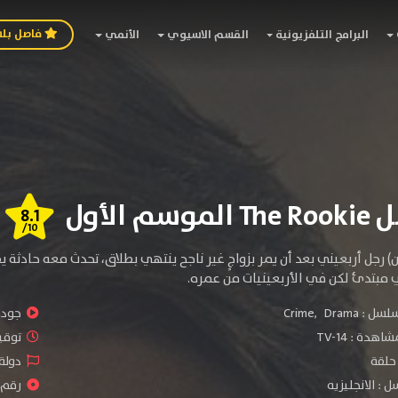
فاصل بل
البرامج التلفزيونية
القسم الاسيوي
الأنمي
م الأول
8.1
/10
) رجل أربعيني بعد أن يمر بزواجٍ غير ناجح ينتهي بطلاق، تحدث معه حادثة
مبتدئ لكن في الأربعينيات من عمره.
سلسل :
Drama
,
Crime
جودة 
شاهدة :
TV-14
توقيت 
دولة 
 : الانجليزيه
رقم ال