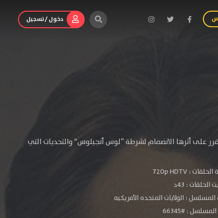
س
دخول / تسجيل
 يقرر على أثرها الانضمام لشرطة “لوس أنجيلوس” والتحديات التي
الحلقات :
720p HDTV
الحلقات : 43د
المسلسل : الولايات المتحده الأمريكيه
مسلسل : #66345