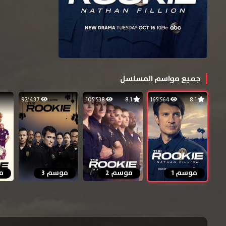
جميع مواسم المسلسل
92٬437
105٬538
8.1
165٬564
8.1
موسم 1
موسم 2
موسم 3
م