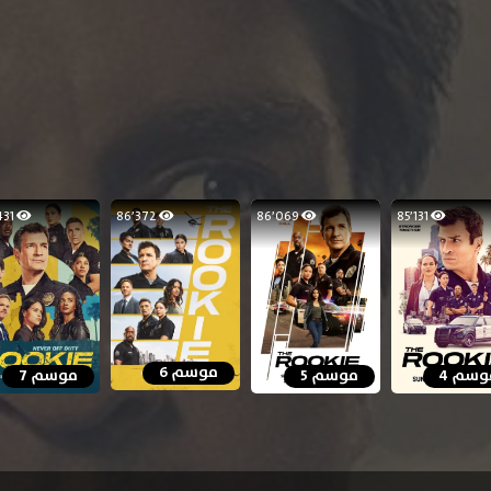
60٬431
86٬372
86٬069
85٬131
موسم 6
وسم 4
موسم 5
موسم 7